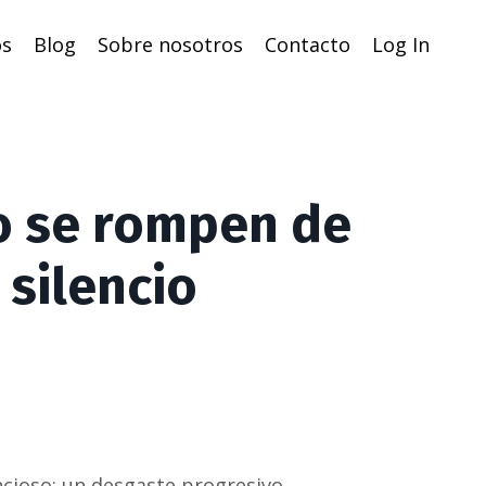
os
Blog
Sobre nosotros
Contacto
Log In
o se rompen de
silencio
ncioso: un desgaste progresivo.