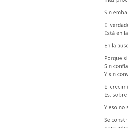
Sin embar
El verdad
Está en la
En la aus
Porque si
Sin confi
Y sin con
El crecim
Es, sobre
Y eso no 
Se constr
para mira