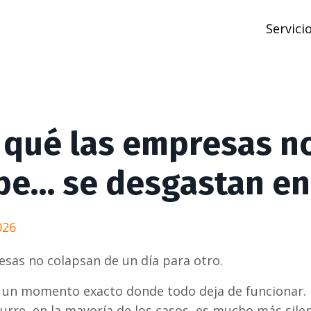
Servici
 qué las empresas n
pe… se desgastan en 
026
sas no colapsan de un día para otro.
 un momento exacto donde todo deja de funcionar.
urre, en la mayoría de los casos, es mucho más sile