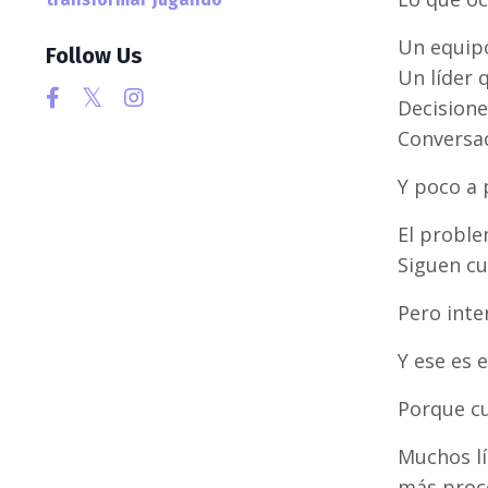
Un equipo
Follow Us
Un líder 
Decisione
Conversac
Y poco a 
El proble
Siguen cu
Pero inte
Y ese es 
Porque cu
Muchos lí
más proce